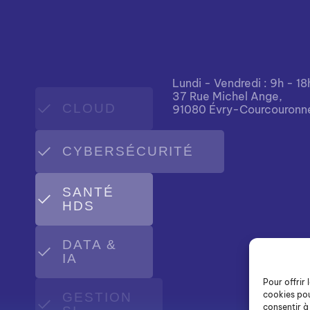
Lundi - Vendredi : 9h - 18
37 Rue Michel Ange,
CLOUD
91080 Évry-Courcouronn
CYBERSÉCURITÉ
SANTÉ
HDS
DATA &
IA
Pour offrir 
cookies pou
GESTION
consentir à