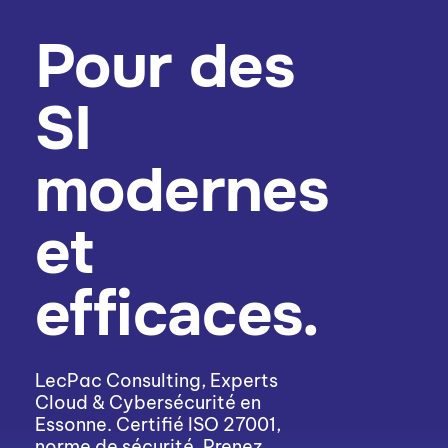
Pour des
SI
modernes
et
efficaces.
LecPac Consulting, Experts
Cloud & Cybersécurité en
Essonne. Certifié ISO 27001,
norme de sécurité. Prenez