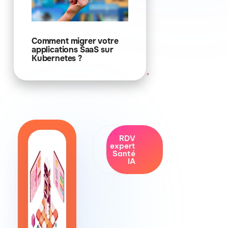
Comment migrer votre
applications SaaS sur
Kubernetes ?
RDV
Conformité
expert
by design
Santé
IA
Vos modèles
sont déployés
et hébergés
dans des
environnements
conformes
HDS, CNIL et