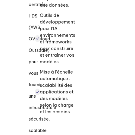
patients et la
certifiés
des données.
recherche
médicale.
Outils de
HDS
développement
(AWS,
pour l’IA :
environnements
OVHcloud,
Cloud et
et frameworks
infrastructures
pour construire
Outscale)
adaptées
et entraîner vos
modèles.
pour
Nos solutions
s’appuient sur les
Mise à l’échelle
vous
principaux cloud
automatique :
providers (AWS,
OVHcloud,
fournir
scalabilité des
Outscale)
ou sur
applications et
des
une
des modèles
environnements
selon la charge
on-premise
, selon
infrastructure
vos contraintes
et les besoins.
techniques et
sécurisée,
réglementaires.
scalable