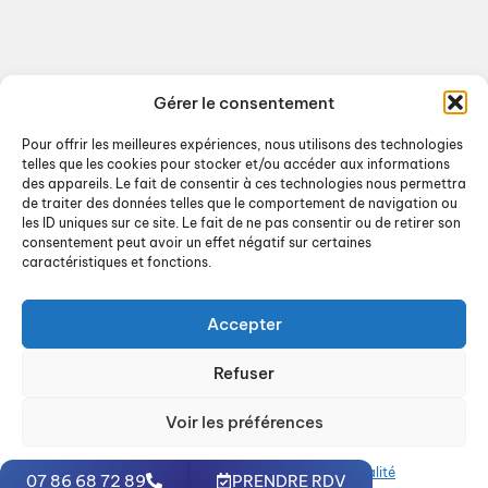
Vos environnements IA entièrement pilotés
par nos experts
Nos experts DevOps sont certifiés Solution
Architect, garantissant une expertise de haut
Gérer le consentement
niveau.
Pour offrir les meilleures expériences, nous utilisons des technologies
telles que les cookies pour stocker et/ou accéder aux informations
Une équipe d’experts en intelligence
des appareils. Le fait de consentir à ces technologies nous permettra
artificielle, dont un docteur.
de traiter des données telles que le comportement de navigation ou
les ID uniques sur ce site. Le fait de ne pas consentir ou de retirer son
Expertise sur l’ensemble des fournisseurs cloud
consentement peut avoir un effet négatif sur certaines
: OVHcloud, Outscale, AWS, etc.
caractéristiques et fonctions.
Accepter
Refuser
Voir les préférences
Politique de cookies
Politique de confidentialité
07 86 68 72 89
PRENDRE RDV