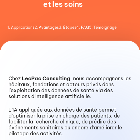
et
les
soins
1. Applications
2. Avantages
3. Étapes
4. FAQ
5. Témoignage
Chez
LecPac Consulting
, nous accompagnons les
Transformer vos données de santé
hôpitaux, fondations et acteurs privés dans
en valeur grâce à l’IA
l’exploitation des données de santé via des
solutions d’intelligence artificielle.
L’IA appliquée aux données de santé permet
d’optimiser la prise en charge des patients, de
faciliter la recherche clinique, de prédire des
événements sanitaires ou encore d’améliorer le
pilotage des activités.