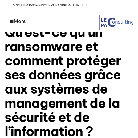
Author
Published
PUBLISHED
ACCUEIL
À PROPOS
NOUS REJOINDRE
ACTUALITÉS
on:
IN:
SECURITÉ INFORMATIQUE
Menu
Qu’est-ce qu’un
ransomware et
comment protéger
ses données grâce
aux systèmes de
management de la
sécurité et de
l’information ?