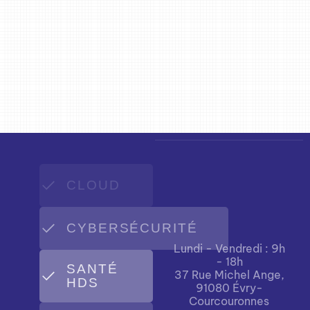
CLOUD
CYBERSÉCURITÉ
Lundi - Vendredi : 9h
- 18h
SANTÉ
37 Rue Michel Ange,
HDS
91080 Évry-
Courcouronnes