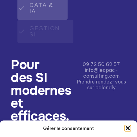
DATA &
IA
GESTION
SI
Pour
09 72 50 62 57
info@lecpac-
des SI
consulting.com
Prendre rendez-vous
modernes
sur calendly
et
efficaces.
Gérer le consentement
LecPac