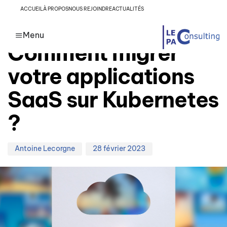
Author
Published
PUBLISHED
ACCUEIL
À PROPOS
NOUS REJOINDRE
ACTUALITÉS
on:
IN:
HÉBERGEMENT KUBERNETES
Menu
Comment migrer
votre applications
SaaS sur Kubernetes
?
Antoine Lecorgne
28 février 2023