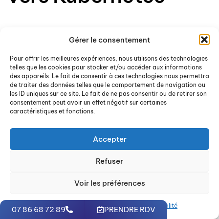
En faisant appel à notre expertise, vous bénéficierez
Gérer le consentement
d’un accompagnement personnalisé tout au long du
processus de migration vers Kubernetes. Nous
Pour offrir les meilleures expériences, nous utilisons des technologies
proposons un service de migration géré pour vous
telles que les cookies pour stocker et/ou accéder aux informations
aider à économiser du temps et des efforts. Vous
des appareils. Le fait de consentir à ces technologies nous permettra
pourrez ainsi profiter d’une sécurité accrue, de
de traiter des données telles que le comportement de navigation ou
performances améliorées, d’une disponibilité élevée
les ID uniques sur ce site. Le fait de ne pas consentir ou de retirer son
des applications et d’une réduction de la complexité
consentement peut avoir un effet négatif sur certaines
de la gestion des machines virtuelles. Nous adaptons
caractéristiques et fonctions.
nos options à vos besoins, que vous souhaitiez
effectuer la migration en interne ou via notre service
géré.
Accepter
Nous travaillons en collaboration avec vous pour
Refuser
itérer la conception de votre application et l’aider à
se transformer d’un système monolithique en
Voir les préférences
microservices, pour un déploiement Agile sur notre
infrastructure Kubernetes.
N’attendez plus pour
faire appel à nos services et simplifier votre
Politique de cookies
Politique de confidentialité
07 86 68 72 89
PRENDRE RDV
migration vers Kubernetes.